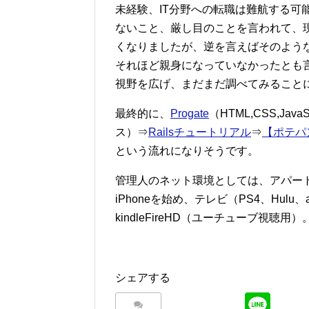
未経験、IT分野への転職は難航する可
ないこと、厳し目のことを言われて、
くなりましたが、逆を言えばそのよう
それほど親身になっていなかったとも
視野を広げ、まだまだ調べてみること
最終的に、
Progate
（HTML,CSS,JavaS
ス）⇒
Railsチュートリアル
⇒
【ポテパ
という流れになりそうです。
管理人のネット環境としては、アパート
iPhoneを始め、テレビ（PS4、Hulu
kindleFireHD（ユーチューブ視聴用）
シェアする