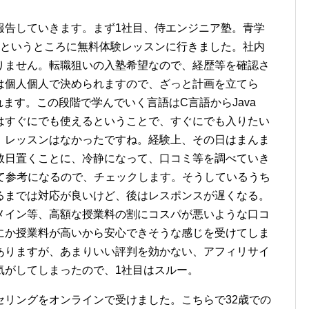
報告していきます。まず1社目、侍エンジニア塾。青学
トというところに無料体験レッスンに行きました。社内
りません。転職狙いの入塾希望なので、経歴等を確認さ
は個人個人で決められますので、ざっと計画を立てら
れます。この段階で学んでいく言語はC言語からJava
はすぐにでも使えるということで、すぐにでも入りたい
。レッスンはなかったですね。経験上、その日はまんま
数日置くことに、冷静になって、口コミ等を調べていき
声として参考になるので、チェックします。そうしているうち
るまでは対応が良いけど、後はレスポンスが遅くなる。
メイン等、高額な授業料の割にコスパが悪いような口コ
にか授業料が高いから安心できそうな感じを受けてしま
ありますが、あまりいい評判を効かない、アフィリサイ
気がしてしまったので、1社目はスルー。
セリングをオンラインで受けました。こちらで32歳での