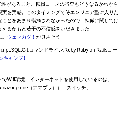
能性があること、転職コースの審査もどうなるかわから
現実を実感。このタイミングで侍エンジニア塾に入りた
なことをあまり指摘されなかったので、転職に関しては
言えるかもと若干の不信感をいだきました。
に。
ウェブカツ！
が良さそう。
cript,SQL,Git,コマンドライン,Ruby,Ruby on Railsコー
ンキャンプ】
でWifi環境。インターネットを使用しているのは、
、amazonprime（アマプラ））、スイッチ、
。