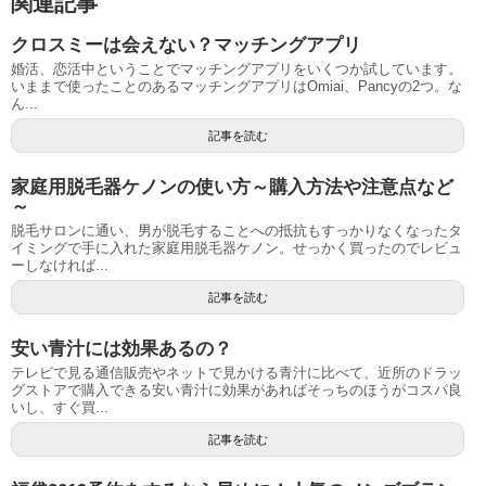
関連記事
クロスミーは会えない？マッチングアプリ
婚活、恋活中ということでマッチングアプリをいくつか試しています。
いままで使ったことのあるマッチングアプリはOmiai、Pancyの2つ。な
ん...
記事を読む
家庭用脱毛器ケノンの使い方～購入方法や注意点など
～
脱毛サロンに通い、男が脱毛することへの抵抗もすっかりなくなったタ
イミングで手に入れた家庭用脱毛器ケノン。せっかく買ったのでレビュ
ーしなければ...
記事を読む
安い青汁には効果あるの？
テレビで見る通信販売やネットで見かける青汁に比べて、近所のドラッ
グストアで購入できる安い青汁に効果があればそっちのほうがコスパ良
いし、すぐ買...
記事を読む