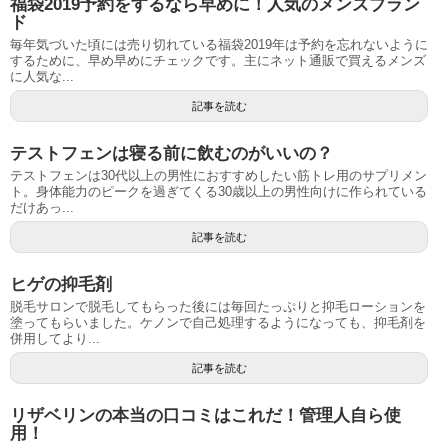
福袋2019予約をするなら早めに！人気のメンズブラン
ド
毎年気づいた頃には売り切れている福袋2019年は予約を忘れないように
するために、早め早めにチェックです。主にネット通販で買えるメンズ
に人気な...
記事を読む
テストフェンは寝る前に飲むのがいいの？
テストフェンは30代以上の男性におすすめしたい筋トレ用のサプリメン
ト。身体能力のピークを過ぎてくる30歳以上の男性向けに作られている
だけあっ...
記事を読む
ヒゲの抑毛剤
脱毛サロンで脱毛してもらった後には毎回たっぷりと抑毛ローションを
塗ってもらいました。ケノンで自己処理するようになっても、抑毛剤を
併用してより...
記事を読む
リザベリンの本当の口コミはこれだ！管理人自ら使
用！